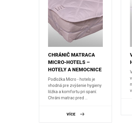
CHRÁNIČ MATRACA
MICRO-HOTELS –
HOTELY A NEMOCNICE
V
v
Podložka Micro - hotels je
n
vhodná pre zvýšenie hygieny
v
lôžka a komfortu pri spaní.
Chráni matrac pred ...
VÍCE