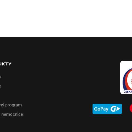
UKTY
y
e
e
ný program
a nemocnice