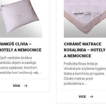
VANKÚŠ CLIVIA –
CHRÁNIČ MATRACE
HOTELY A NEMOCNICE
ROSALINDA – HOTELY
A NEMOCNICE
ýplň vankúša dodáva
ankúšu objem a zaisťuje
Podložka Rosa-linda je
ulovú sadavosť. Komfort
vhodná pre zvýšenie hygien
ankúša tvorí vnútorný vak, ...
lôžka a komfortu pri spanie.
Chráni matrac pred
poškodenia a ...
VÍCE
VÍCE