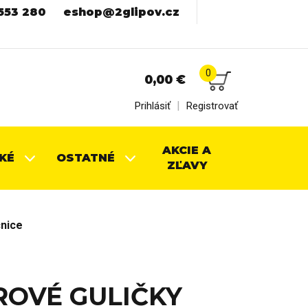
553 280
eshop@2glipov.cz
0
0,00
€
|
Prihlásiť
Registrovať
AKCIE A
KÉ
OSTATNÉ
ZĽAVY
cnice
ROVÉ GULIČKY