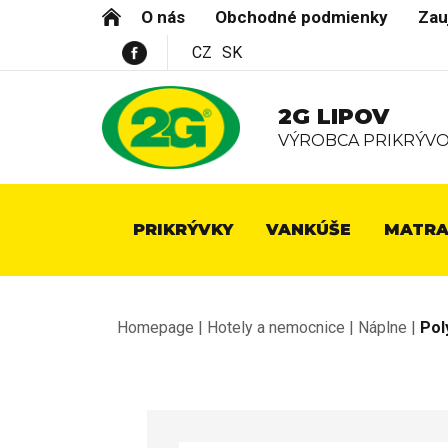
O nás
Obchodné podmienky
Zau
CZ
SK
2G LIPOV
VÝROBCA PRIKRÝVO
PRIKRÝVKY
VANKÚŠE
MATRA
Homepage
|
Hotely a nemocnice
|
Náplne
|
Pol