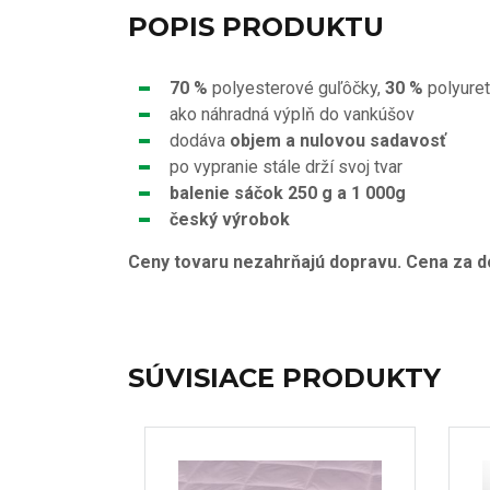
POPIS PRODUKTU
70 %
polyesterové guľôčky,
30 %
polyuret
ako náhradná výplň do vankúšov
dodáva
objem a nulovou sadavosť
po vypranie stále drží svoj tvar
balenie sáčok 250 g a 1 000g
český výrobok
Ceny tovaru nezahrňajú dopravu. Cena za d
SÚVISIACE PRODUKTY