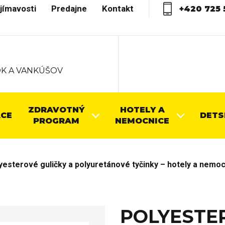
jímavosti
Predajne
Kontakt
+420 725 
K A VANKÚŠOV
ZDRAVOTNÝ
HOTELY A
CE
DETS
PROGRAM
NEMOCNICE
yesterové guličky a polyuretánové tyčinky – hotely a nemo
POLYESTE