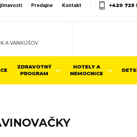
jímavosti
Predajne
Kontakt
+420 725 
K A VANKÚŠOV
ZDRAVOTNÝ
HOTELY A
CE
DETS
PROGRAM
NEMOCNICE
AVINOVAČKY