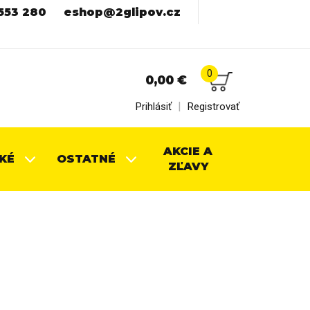
553 280
eshop@2glipov.cz
0
0,00
€
|
Prihlásiť
Registrovať
AKCIE A
KÉ
OSTATNÉ
ZĽAVY