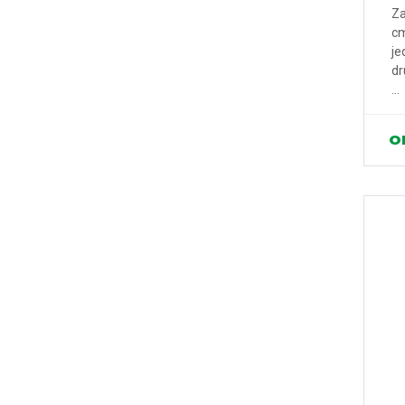
Za
cm
je
dr
...
O