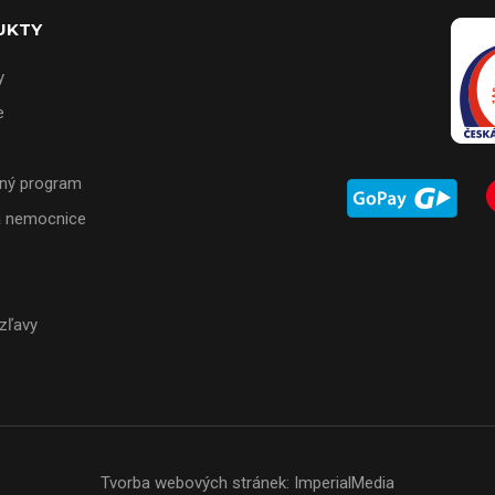
UKTY
y
e
e
ný program
a nemocnice
 zľavy
Tvorba webových stránek:
ImperialMedia