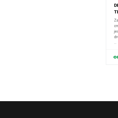
D
T
Za
cm
je
dr
...
O