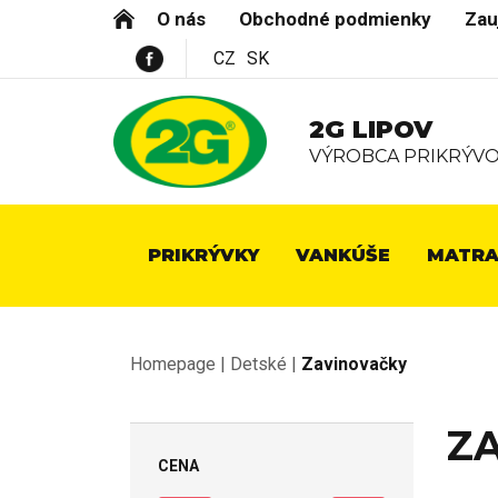
O nás
Obchodné podmienky
Zau
CZ
SK
2G LIPOV
VÝROBCA PRIKRÝVO
PRIKRÝVKY
VANKÚŠE
MATRA
Homepage
|
Detské
|
Zavinovačky
Z
CENA