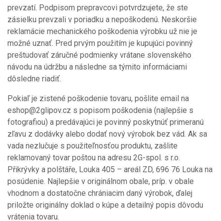
prevzatí. Podpisom prepravcovi potvrdzujete, že ste
zásielku prevzali v poriadku a nepoškodenú. Neskoršie
reklamácie mechanického poškodenia výrobku už nie je
možné uznať. Pred prvým použitím je kupujúci povinný
preštudovať záručné podmienky vrátane slovenského
návodu na údržbu a následne sa týmito informáciami
dôsledne riadiť.
Pokiaľ je zistené poškodenie tovaru, pošlite email na
eshop@2glipov.cz s popisom poškodenia (najlepšie s
fotografiou) a predávajúci je povinný poskytnúť primeranú
zľavu z dodávky alebo dodať nový výrobok bez vád. Ak sa
vada nezlučuje s použiteľnosťou produktu, zašlite
reklamovaný tovar poštou na adresu 2G-spol. s r.o.
Přikrývky a polštáře, Louka 405 – areál ZD, 696 76 Louka na
posúdenie. Najlepšie v originálnom obale, príp. v obale
vhodnom a dostatočne chrániacim daný výrobok, ďalej
priložte originálny doklad o kúpe a detailný popis dôvodu
vrátenia tovaru.