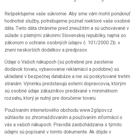
Rešpektujeme vaše súkromie. Aby sme vám mohli ponúknuť
hodnotné služby, potrebujeme poznať niektoré vaše osobné
dáta. Tieto dáta chránime pred zneužitím a sú uchovávané v
súlade s platnými zákonmi Slovenskej republiky, najmä so
zákonom o ochrane osobných údajov č. 101/2000 Zb. v
znení neskorších dodatkov a predpisov.
Údaje o Vašich nákupoch (sú potrebné pre zaistenie
dodávok tovaru, vybavovanie reklamácií a podobne) sú
ukladané v bezpečnej databáze a nie sú poskytované tretím
stranám. Výnimku predstavujú externí dopravcovia, ktorým
sú osobné údaje zákazníkov predávané v minimálnom
rozsahu, ktorý je nutný pre doručenie tovaru.
Používaním internetového obchodu www.2glipov.cz
súhlasíte so zhromažďovaním a používaním informácií o
vás a vašich nákupoch. Pravidlá zaobchádzania s týmito
údajmi sú popísané v tomto dokumente. Ak dôjde v