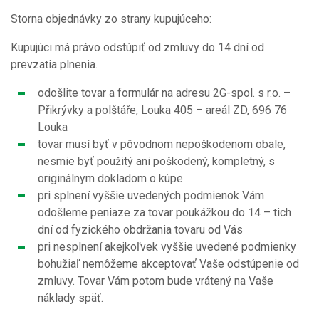
Storna objednávky zo strany kupujúceho:
Kupujúci má právo odstúpiť od zmluvy do 14 dní od
prevzatia plnenia.
odošlite tovar a formulár na adresu 2G-spol. s r.o. –
Přikrývky a polštáře, Louka 405 – areál ZD, 696 76
Louka
tovar musí byť v pôvodnom nepoškodenom obale,
nesmie byť použitý ani poškodený, kompletný, s
originálnym dokladom o kúpe
pri splnení vyššie uvedených podmienok Vám
odošleme peniaze za tovar poukážkou do 14 – tich
dní od fyzického obdržania tovaru od Vás
pri nesplnení akejkoľvek vyššie uvedené podmienky
bohužiaľ nemôžeme akceptovať Vaše odstúpenie od
zmluvy. Tovar Vám potom bude vrátený na Vaše
náklady späť.