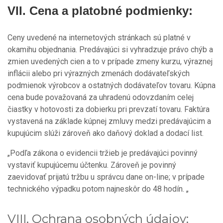
VII.
Cena a platobné podmienky:
Ceny uvedené na internetových stránkach sú platné v
okamihu objednania. Predávajúci si vyhradzuje právo chýb a
zmien uvedených cien a to v prípade zmeny kurzu, výraznej
inflácii alebo pri výrazných zmenách dodávateľských
podmienok výrobcov a ostatných dodávateľov tovaru. Kúpna
cena bude považovaná za uhradenú odovzdaním celej
čiastky v hotovosti za dobierku pri prevzatí tovaru. Faktúra
vystavená na základe kúpnej zmluvy medzi predávajúcim a
kupujúcim slúži zároveň ako daňový doklad a dodací list.
„Podľa zákona o evidencii tržieb je predávajúci povinný
vystaviť kupujúcemu účtenku. Zároveň je povinný
zaevidovať prijatú tržbu u správcu dane on-line; v prípade
technického výpadku potom najneskôr do 48 hodín. „
VIII. Ochrana osobných údajov: