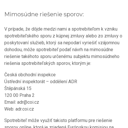
Mimosúdne riešenie sporov:
V prípade, že dôjde medzi nami a spotrebiteľom k vzniku
spotrebiteľského sporu z kúpnej zmluvy alebo zo zmluvy o
poskytovaní služieb, ktorý sa nepodarí vyriešiť vzájomnou
dohodou, môže spotrebiteľ podať návrh na mimosúdne
riešenie takéhoto sporu určenému subjektu mimosúdneho
riešenia spotrebiteľských sporov, ktorým je:
Česká obchodní inspekce
Ústřední inspektorát – oddělení ADR
Štěpánská 15
120 00 Praha 2
Email: adr@coi.cz
Web: adr.coi.cz
Spotrebiteľ môže využiť takisto platformu pre riešenie
sporov online, ktorá je zriadená Európskou komisiou na