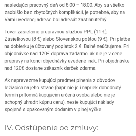
nasledujúci pracovný deň od 8:00 – 18:00. Aby sa všetko
zaobišlo bez zbytočných komplikácií, je potrebné, aby na
Vami uvedenej adrese bol adresát zastihnuteľný.
Tovar zasielame prepravnou službou PPL (11 €),
Zásielkovou (8 €) alebo Slovenskou poštou (9 €). Pri platbe
na dobierku je účtovaný poplatok 2 €.
Balné neúčtujeme. Pri
objednávke nad 120€ doprava zadarmo, ak nie je v cene
prepravy na konci objednávky uvedené inak. Pri objednávke
nad 120€ dostane zákazník darček zdarma.
Ak neprevezme kupujúci predmet plnenia z dôvodov
ležiacich na jeho strane (napr. nie je i napriek dohodnutý
termín prítomná kupujúcim určená osoba alebo nie je
schopný uhradiť kúpnu cenu), nesie kupujúci náklady
spojené s opakovaným dodaním v plnej výške.
IV. Odstúpenie od zmluvy: