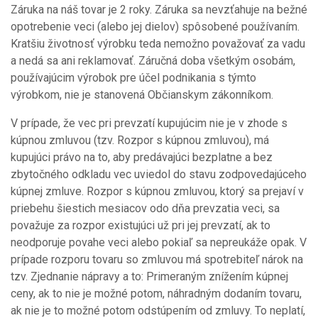
Záruka na náš tovar je 2 roky. Záruka sa nevzťahuje na bežné
opotrebenie veci (alebo jej dielov) spôsobené používaním.
Kratšiu životnosť výrobku teda nemožno považovať za vadu
a nedá sa ani reklamovať. Záručná doba všetkým osobám,
používajúcim výrobok pre účel podnikania s týmto
výrobkom, nie je stanovená Občianskym zákonníkom.
V prípade, že vec pri prevzatí kupujúcim nie je v zhode s
kúpnou zmluvou (tzv. Rozpor s kúpnou zmluvou), má
kupujúci právo na to, aby predávajúci bezplatne a bez
zbytočného odkladu vec uviedol do stavu zodpovedajúceho
kúpnej zmluve. Rozpor s kúpnou zmluvou, ktorý sa prejaví v
priebehu šiestich mesiacov odo dňa prevzatia veci, sa
považuje za rozpor existujúci už pri jej prevzatí, ak to
neodporuje povahe veci alebo pokiaľ sa nepreukáže opak. V
prípade rozporu tovaru so zmluvou má spotrebiteľ nárok na
tzv. Zjednanie nápravy a to: Primeraným znížením kúpnej
ceny, ak to nie je možné potom, náhradným dodaním tovaru,
ak nie je to možné potom odstúpením od zmluvy. To neplatí,