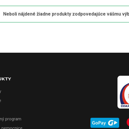
Neboli nájdené žiadne produkty zodpovedajúce vášmu výb
UKTY
y
e
e
ný program
a nemocnice