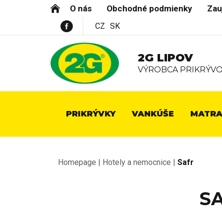
O nás
Obchodné podmienky
Zau
CZ
SK
2G LIPOV
VÝROBCA PRIKRÝVO
PRIKRÝVKY
VANKÚŠE
MATRA
Homepage
|
Hotely a nemocnice
|
Safr
S