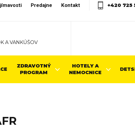
jímavosti
Predajne
Kontakt
+420 725 
K A VANKÚŠOV
ZDRAVOTNÝ
HOTELY A
CE
DETS
PROGRAM
NEMOCNICE
AFR