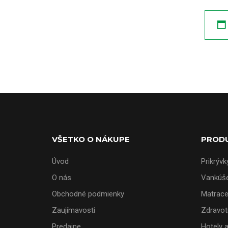
VŠETKO O NÁKUPE
PROD
Úvod
Prikrývk
O nás
Vankúš
Obchodné podmienky
Matrac
Zaujímavosti
Zdravot
Predajne
Hotely 