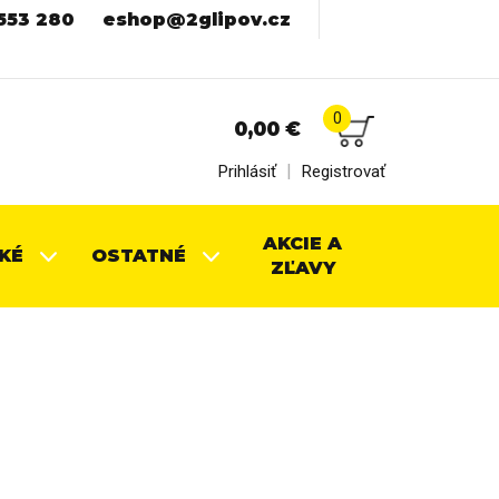
553 280
eshop@2glipov.cz
0
0,00
€
|
Prihlásiť
Registrovať
AKCIE A
KÉ
OSTATNÉ
ZĽAVY