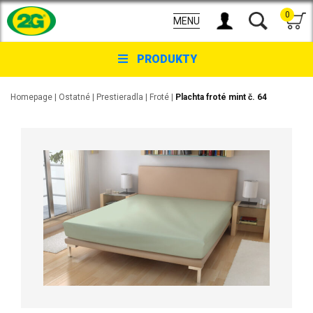
0
MENU
PRODUKTY
Homepage
|
Ostatné
|
Prestieradla
|
Froté
|
Plachta froté mint č. 64