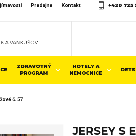
jímavosti
Predajne
Kontakt
+420 725 
K A VANKÚŠOV
ZDRAVOTNÝ
HOTELY A
CE
DETS
PROGRAM
NEMOCNICE
žové č. 57
JERSEY S