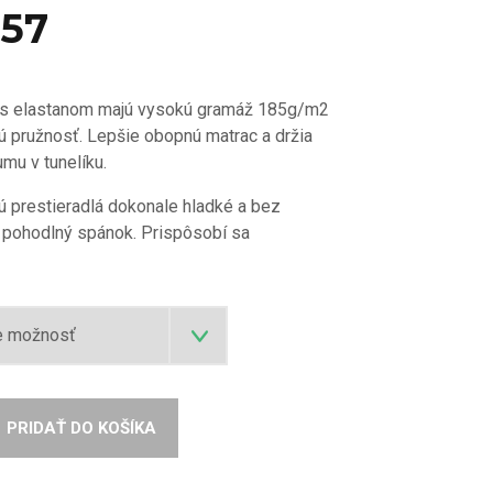
 57
lá s elastanom majú vysokú gramáž 185g/m2
ú pružnosť. Lepšie obopnú matrac a držia
umu v tunelíku.
ú prestieradlá dokonale hladké a bez
a pohodlný spánok. Prispôsobí sa
PRIDAŤ DO KOŠÍKA