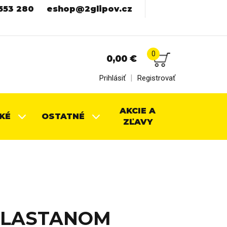
553 280
eshop@2glipov.cz
0
0,00
€
|
Prihlásiť
Registrovať
AKCIE A
KÉ
OSTATNÉ
ZĽAVY
 ELASTANOM