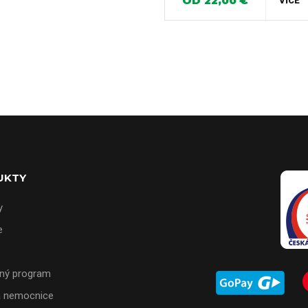
OD
22,00
€
VÍCE
UKTY
y
e
e
ný program
a nemocnice