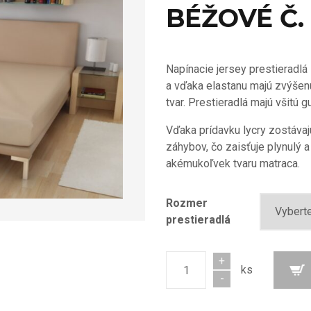
BÉŽOVÉ Č.
Napínacie jersey prestierad
a vďaka elastanu majú zvýšen
tvar. Prestieradlá majú všitú g
Vďaka prídavku lycry zostávaj
záhybov, čo zaisťuje plynulý 
akémukoľvek tvaru matraca.
Rozmer
prestieradlá
+
ks
Počet
-