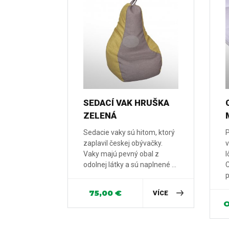
SEDACÍ VAK HRUŠKA
ZELENÁ
Sedacie vaky sú hitom, ktorý
P
zaplavil českej obývačky.
v
Vaky majú pevný obal z
l
odolnej látky a sú naplnené ...
C
p
75,00
€
VÍCE