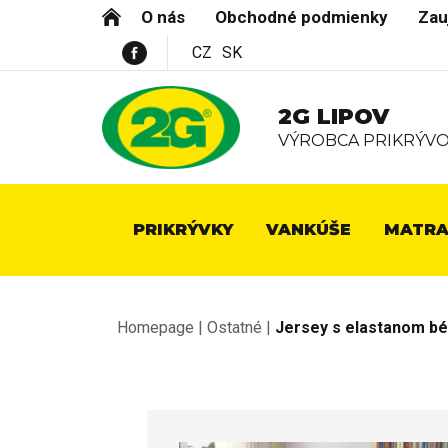
O nás
Obchodné podmienky
Zau
CZ
SK
2G LIPOV
VÝROBCA PRIKRÝVO
PRIKRÝVKY
VANKÚŠE
MATRA
Homepage
|
Ostatné
|
Jersey s elastanom bé