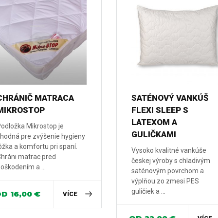
CHRÁNIČ MATRACA
SATÉNOVÝ VANKÚŠ
MIKROSTOP
FLEXI SLEEP S
LATEXOM A
odložka Mikrostop je
GULIČKAMI
hodná pre zvýšenie hygieny
ôžka a komfortu pri spaní.
Vysoko kvalitné vankúše
hráni matrac pred
českej výroby s chladivým
oškodením a ...
saténovým povrchom a
výplňou zo zmesi PES
guličiek a ...
OD
16,00
€
VÍCE