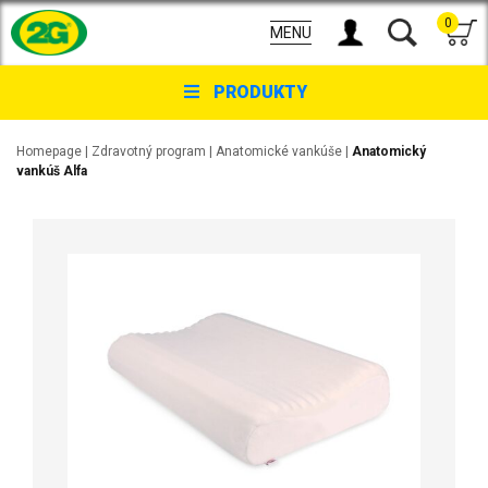
0
MENU
PRODUKTY
Homepage
|
Zdravotný program
|
Anatomické vankúše
|
Anatomický
vankúš Alfa