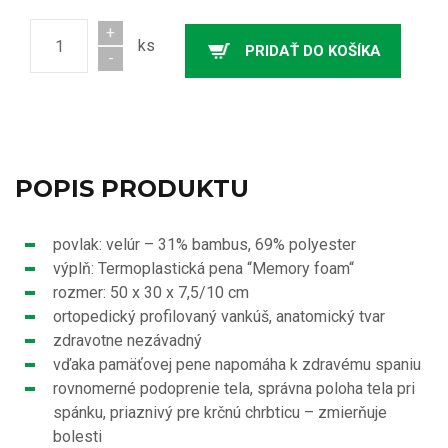
+
ks
PRIDAŤ DO KOŠÍKA
Počet
-
POPIS PRODUKTU
povlak: velúr – 31% bambus, 69% polyester
výplň: Termoplastická pena “Memory foam“
rozmer: 50 x 30 x 7,5/10 cm
ortopedický profilovaný vankúš, anatomický tvar
zdravotne nezávadný
vďaka pamäťovej pene napomáha k zdravému spaniu
rovnomerné podoprenie tela, správna poloha tela pri
spánku, priaznivý pre krčnú chrbticu – zmierňuje
bolesti